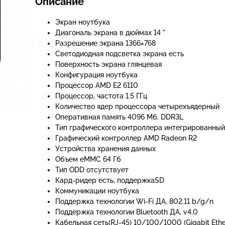
Описание
Экран ноутбука
Диагональ экрана в дюймах 14 "
Разрешение экрана 1366×768
Светодиодная подсветка экрана есть
Поверхность экрана глянцевая
Конфигурация ноутбука
Процессор AMD E2 6110
Процессор, частота 1.5 ГГц
Количество ядер процессора четырехъядерный
Оперативная память 4096 Мб, DDR3L
Тип графического контроллера интегрированный
Графический контроллер AMD Radeon R2
Устройства хранения данных
Объем eMMC 64 Гб
Тип ODD отсутствует
Кард-ридер есть, поддержкаSD
Коммуникации ноутбука
Поддержка технологии Wi-Fi ДА, 802.11 b/g/n
Поддержка технологии Bluetooth ДА, v4.0
Кабельная сеть(RJ-45) 10/100/1000 (Gigabit Eth