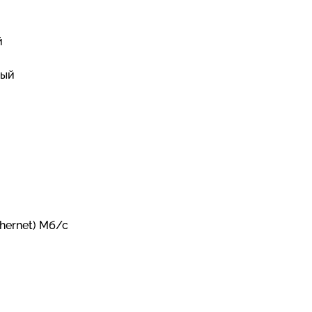
й
ный
hernet) Мб/с