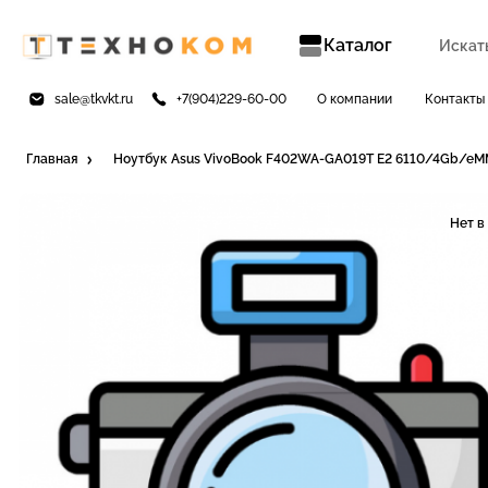
Каталог
sale@tkvkt.ru
+7(904)229-60-00
О компании
Контакты
Главная
Ноутбук Asus VivoBook F402WA-GA019T E2 6110/4Gb/
Нет в