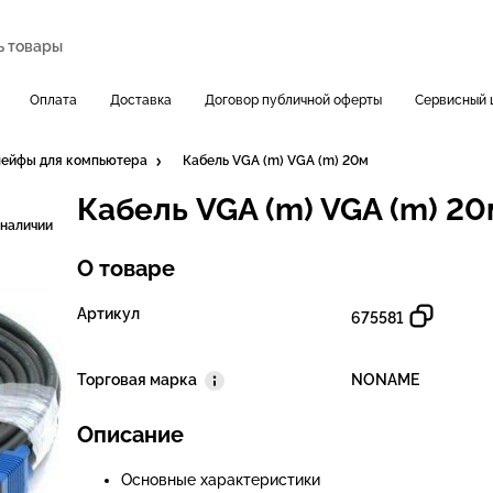
Оплата
Доставка
Договор публичной оферты
Сервисный 
лейфы для компьютера
Кабель VGA (m) VGA (m) 20м
Кабель VGA (m) VGA (m) 20
 наличии
О товаре
Артикул
675581
Торговая марка
NONAME
Описание
Основные характеристики