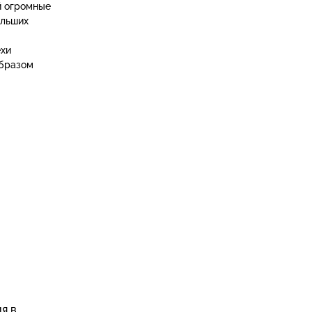
й огромные
ольших
ехи
образом
я в